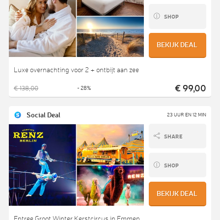
SHOP
BEKIJK DEAL
Luxe overnachting voor 2 + ontbijt aan zee
€ 99,00
€ 138,00
- 28%
Social Deal
23 UUR EN 12 MIN
SHARE
SHOP
BEKIJK DEAL
Entree Groot Winter Kerstcircus in Emmen