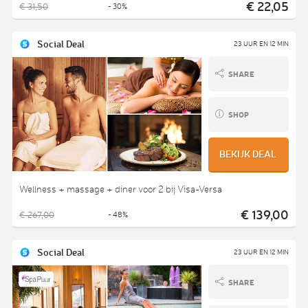
€ 22,05
€ 31,50
- 30%
Social Deal
23 UUR EN 12 MIN
SHARE
SHOP
BEKIJK DEAL
Wellness + massage + diner voor 2 bij Visa-Versa
€ 139,00
€ 267,00
- 48%
Social Deal
23 UUR EN 12 MIN
SHARE