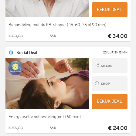
BEKIJK DEAL
Behandeling met de FB-shaper (45, 60, 75 of 90 min)
€ 34,00
€ 80,00
- 58%
Social Deal
23 UUR EN 12 MIN
SHARE
SHOP
BEKIJK DEAL
Energetische behandeling(en) (60 min)
€ 24,00
€ 55,00
- 56%