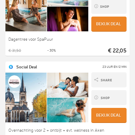
SHOP
BEKIJK DEAL
Dagentree voor SpaPuur
€ 22,05
€ 31,50
- 30%
Social Deal
23 UUR EN 12 MIN
SHARE
SHOP
BEKIJK DEAL
Overnachting voor 2 + ontbijt + evt. wellness in Aken