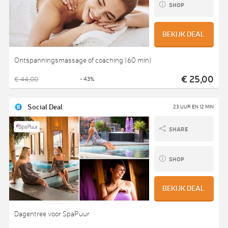
SHOP
BEKIJK DEAL
Ontspanningsmassage of coaching (60 min)
€ 25,00
€ 44,00
- 43%
Social Deal
23 UUR EN 12 MIN
SHARE
SHOP
BEKIJK DEAL
Dagentree voor SpaPuur