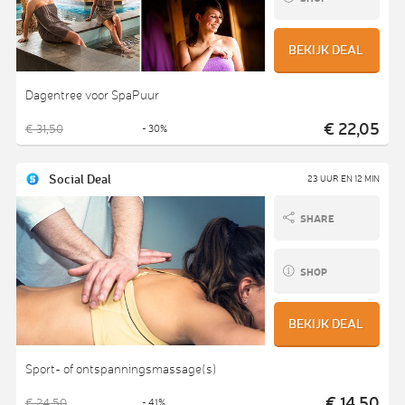
BEKIJK DEAL
Dagentree voor SpaPuur
€ 22,05
€ 31,50
- 30%
Social Deal
23 UUR EN 12 MIN
SHARE
SHOP
BEKIJK DEAL
Sport- of ontspanningsmassage(s)
€ 14,50
€ 24,50
- 41%