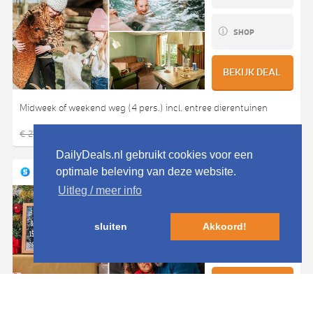
SHOP
BEKIJK DEAL
Midweek of weekend weg (4 pers.) incl. entree dierentuinen
€ 159,00
€ 275,00
- 42%
DailyDeals.nl gebruikt cookies voor een
Social Deal
optimale beleving van deze website.
23 UUR EN 12 MIN
Uitleg / meer info
SHARE
sluiten
Akkoord!
SHOP
BEKIJK DEAL