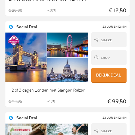
€ 12,50
€ 20,00
- 38%
Social Deal
23 UUR EN 12 MIN
SHARE
SHOP
BEKIJK DEAL
1, 2 of 3 dagen Londen met Slangen Reizen
€ 99,50
€ 114,95
- 13%
Social Deal
23 UUR EN 12 MIN
SHARE