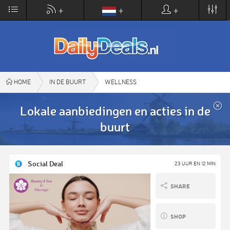
×
+
+
+
DailyDeals.nl dagaanbiedingen in
VIEW
de buurt
www.dailydeals.nl
FREE - In Google Play
HOME
IN DE BUURT
WELLNESS
Lokale aanbiedingen en acties in de
buurt
Social Deal
23 UUR EN 12 MIN
SHARE
SHOP