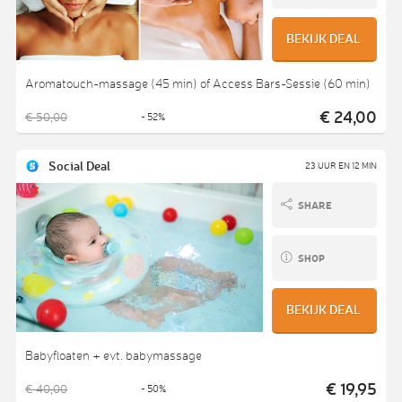
BEKIJK DEAL
Aromatouch-massage (45 min) of Access Bars-Sessie (60 min)
€ 24,00
€ 50,00
- 52%
Social Deal
23 UUR EN 12 MIN
SHARE
SHOP
BEKIJK DEAL
Babyfloaten + evt. babymassage
€ 19,95
€ 40,00
- 50%