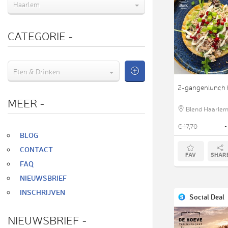
Haarlem
CATEGORIE
-
Eten & Drinken
2-gangenlunch b
MEER
-
Blend Haarlem
€ 17,70
-
BLOG
CONTACT
FAV
SHAR
FAQ
NIEUWSBRIEF
INSCHRIJVEN
Social Deal
NIEUWSBRIEF
-