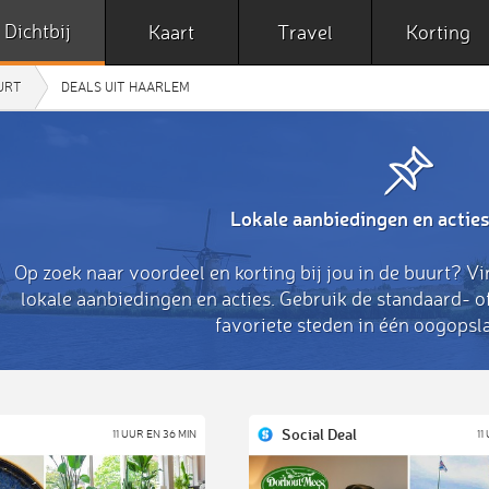
Dichtbij
Kaart
Travel
Korting
UURT
DEALS UIT HAARLEM
Lokale aanbiedingen en acties
Op zoek naar voordeel en korting bij jou in de buurt? Vi
lokale aanbiedingen en acties. Gebruik de standaard- 
favoriete steden in één oogopsla
Social Deal
11 UUR EN 36 MIN
11