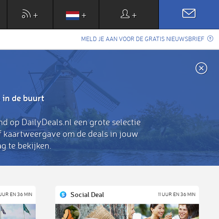
+
+
+
MELD JE AAN VOOR DE GRATIS NIEUWSBRIEF
 in de buurt
nd op DailyDeals.nl een grote selectie
of kaartweergave om de deals in jouw
g te bekijken.
Social Deal
 UUR EN 36 MIN
11 UUR EN 36 MIN