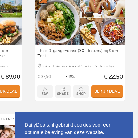
 late
Thais 3-gangendiner (30+ keuzes) bij Siam
ner
Thai
izen
Siam Thai Restaurant * 1972 EG IJmuiden
€ 89,00
€ 22,50
€ 37,50
- 40%
IJK DEAL
BEKIJK DEAL
FAV
SHARE
SHOP
Social Deal
 UUR EN 36 MIN
11 UUR EN 36 MIN
DailyDeals.nl gebruikt cookies voor een
optimale beleving van deze website.