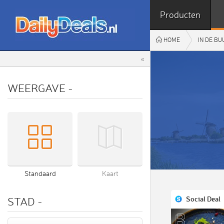
Producten
HOME
IN DE B
«
WEERGAVE
-
Standaard
Kaart
Social Deal
STAD
-