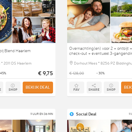
Overnachting(en) voor 2 + ontbijt +
ij Blend Haarlem
check-out + eventueel 3-gangendi
 * 2011 DS Haarlem
Dorhout Mees * 8256 PZ Biddinghu
€ 9,75
€ 128,00
 45%
- 30%
BEKIJK DEAL
BEK
E
SHOP
FAV
SHARE
SHOP
Social Deal
11 UUR EN 36 MIN
11