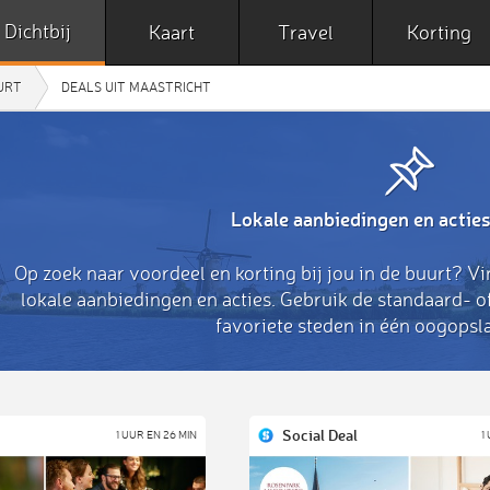
Dichtbij
Kaart
Travel
Korting
UURT
DEALS UIT MAASTRICHT
Lokale aanbiedingen en acties
Op zoek naar voordeel en korting bij jou in de buurt? Vi
lokale aanbiedingen en acties. Gebruik de standaard- 
favoriete steden in één oogopsla
Social Deal
1 UUR EN 26 MIN
1