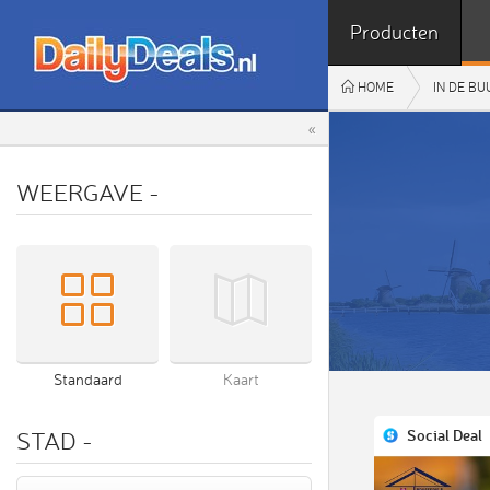
Producten
HOME
IN DE B
«
WEERGAVE
-
Standaard
Kaart
Social Deal
STAD
-