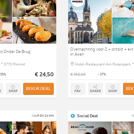
Overnachting voor 2 + ontbijt + evt
ij Onder De Brug
in Aken
 * 3770 Riemst
Hotel-Restaurant Am Rosenpark *
€ 24,50
€ 150,00
 35%
- 37%
Aachen
BEKIJK DEAL
BEK
E
SHOP
FAV
SHARE
SHOP
Social Deal
1 UUR EN 26 MIN
1