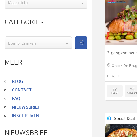
Maastricht
CATEGORIE
-
Eten & Drinken
3-gangendiner b
MEER
-
Onder De Brug
€ 37,50
-
BLOG
CONTACT
FAV
SHAR
FAQ
NIEUWSBRIEF
INSCHRIJVEN
Social Deal
NIEUWSBRIEF
-