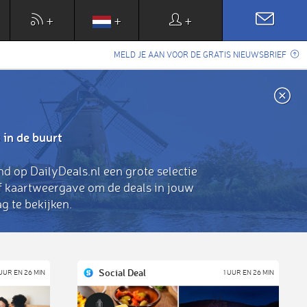
+
+
+
MELD JE AAN VOOR DE GRATIS NIEUWSBRIEF
 in de buurt
nd op DailyDeals.nl een grote selectie
of kaartweergave om de deals in jouw
g te bekijken.
Social Deal
 UUR EN 26 MIN
1 UUR EN 26 MIN