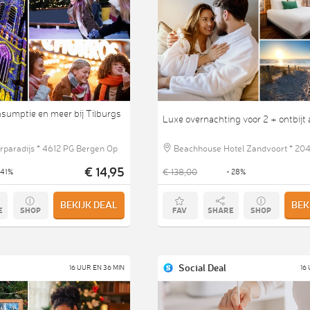
sumptie en meer bij Tilburgs
Luxe overnachting voor 2 + ontbijt 
rparadijs * 4612 PG Bergen Op
Beachhouse Hotel Zandvoort * 204
€ 14,95
€ 138,00
 41%
- 28%
Zandvoort
BEKIJK DEAL
BEK
E
SHOP
FAV
SHARE
SHOP
Social Deal
16 UUR EN 36 MIN
16