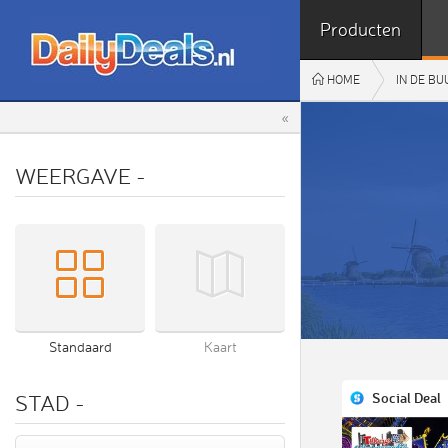
Producten
HOME
IN DE B
«
WEERGAVE
-
Standaard
Kaart
Social Deal
STAD
-