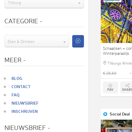
Tilburg
CATEGORIE
-
Eten & Drinken
Schaatsen + con
Winterparadijs
MEER
-
Tilburgs Winte
€ 25,50
-
Zoom
BLOG
CONTACT
FAV
SHAR
FAQ
NIEUWSBRIEF
INSCHRIJVEN
Social Deal
NIEUWSBRIEF
-