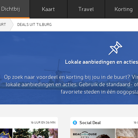
Dichtbij
Kaart
Travel
Korting
UURT
DEALS UIT TILBURG
Lokale aanbiedingen en acties
Op zoek naar voordeel en korting bij jou in de buurt? Vi
lokale aanbiedingen en acties. Gebruik de standaard- 
favoriete steden in één oogopsla
Social Deal
16 UUR EN 36 MIN
16