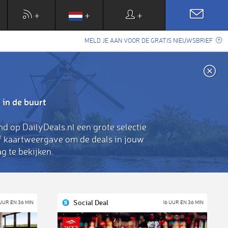
+
+
+
MELD JE AAN VOOR DE GRATIS NIEUWSBRIEF
 in de buurt
nd op DailyDeals.nl een grote selectie
of kaartweergave om de deals in jouw
g te bekijken.
Social Deal
 UUR EN 36 MIN
16 UUR EN 36 MIN