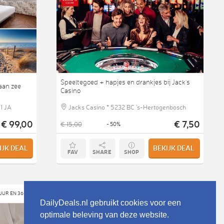
Speeltegoed + hapjes en drankjes bij Jack's
aan zee
Casino
1 JA
Jacks Casino * 5232 BC 's-Hertogenbosch
€ 99,00
€ 7,50
€ 15,00
- 50%
IJK DEAL
BEKIJK DEAL
FAV
SHARE
SHOP
Social Deal
 UUR EN 36 MIN
16 UUR EN 36 MIN
DailyDeals.nl gebruikt cookies voor een
optimale beleving van deze website.