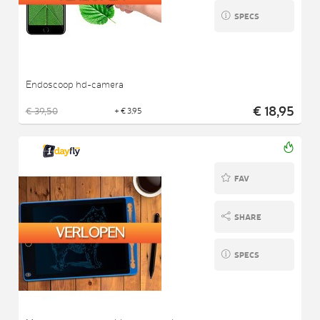
SPECS
Endoscoop hd-camera
€ 18,95
€ 39,50
+ € 3,95
FAV
SHARE
SPECS