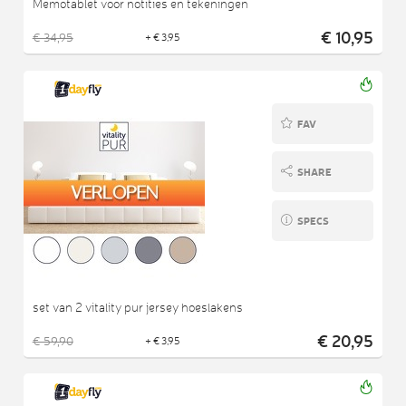
Memotablet voor notities en tekeningen
€ 10,95
€ 34,95
+ € 3,95
FAV
SHARE
SPECS
set van 2 vitality pur jersey hoeslakens
€ 20,95
€ 59,90
+ € 3,95