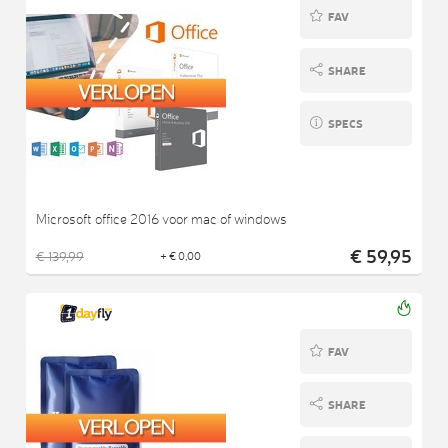
FAV
SHARE
SPECS
Microsoft office 2016 voor mac of windows
€ 59,95
€ 139,99
+ € 0,00
FAV
SHARE