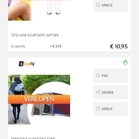
SPECS
Stijlvolle bluetooth oortjes
€ 10,95
€ 34,95
+ € 3,95
FAV
SHARE
SPECS
Heerlijke oversized sjaal