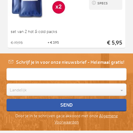
SPECS
set van 2 hot & cold packs
€ 5,95
€ 19,95
+ € 3,95
Schrijf je in voor onze nieuwsbrief - Helemaal gratis!
Landelijk
Door je in te schrijven ga je akkoord met onze
Algemene
Voorwaarden