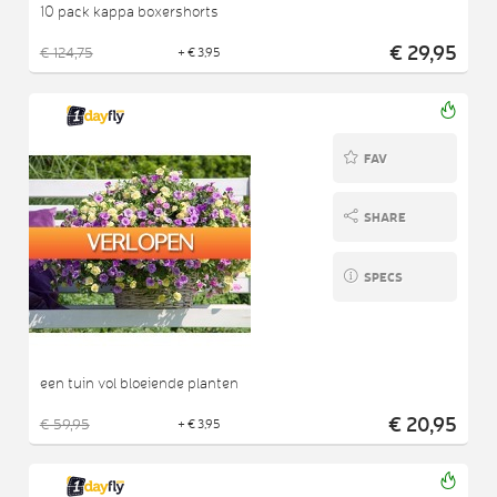
10 pack kappa boxershorts
€ 29,95
€ 124,75
+ € 3,95
FAV
SHARE
SPECS
een tuin vol bloeiende planten
€ 20,95
€ 59,95
+ € 3,95