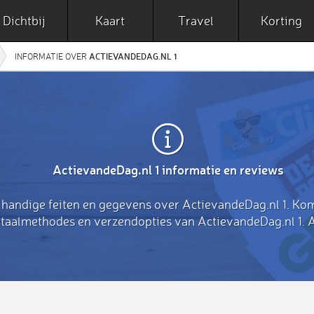
Dichtbij
Kaart
Travel
Korting
ACTIEVANDEDAG.NL 1
INFORMATIE OVER
ActievandeDag.nl 1 informatie en reviews
 handige feiten en gegevens over ActievandeDag.nl 1. Ko
etaalmethodes en verzendopties van ActievandeDag.nl 1. A