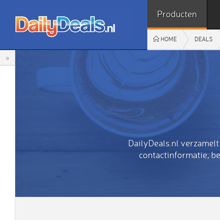
Producten
HOME
DEALS
»
DailyDeals.nl verzamelt
contactinformatie, b