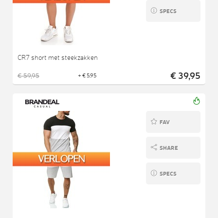
SPECS
CR7 short met steekzakken
€ 39,95
€ 59,95
+ € 5,95
FAV
SHARE
SPECS