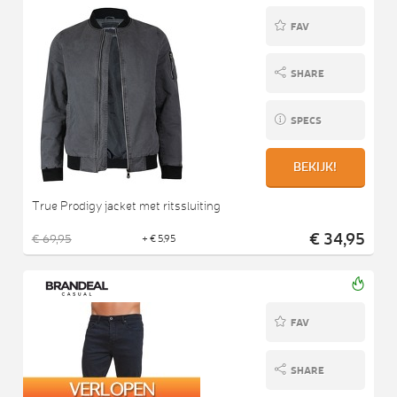
FAV
SHARE
SPECS
BEKIJK!
True Prodigy jacket met ritssluiting
€ 34,95
€ 69,95
+ € 5,95
FAV
SHARE