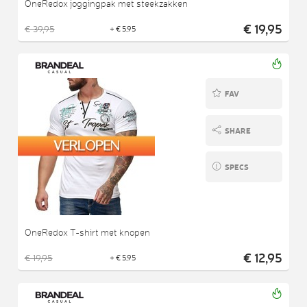
OneRedox joggingpak met steekzakken
€ 19,95
€ 39,95
+ € 5,95
FAV
SHARE
SPECS
OneRedox T-shirt met knopen
€ 12,95
€ 19,95
+ € 5,95