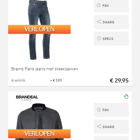
FAV
SHARE
SPECS
Brams Paris jeans met steekzakken
€ 29,95
€ 69,95
+ € 5,95
FAV
SHARE