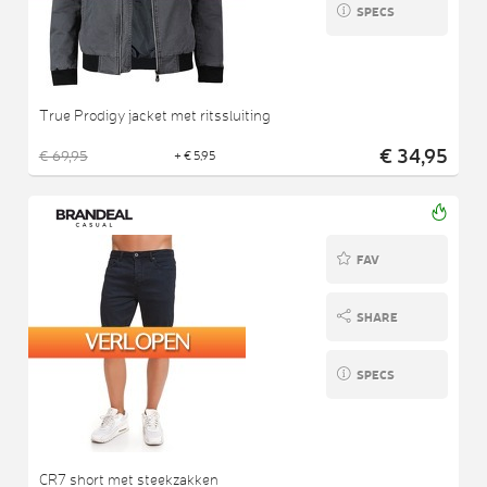
SPECS
True Prodigy jacket met ritssluiting
€ 34,95
€ 69,95
+ € 5,95
FAV
SHARE
SPECS
CR7 short met steekzakken