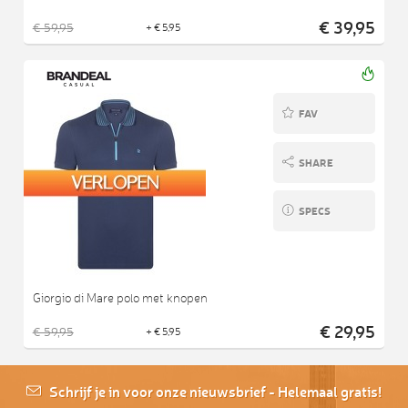
€ 39,95
€ 59,95
+ € 5,95
FAV
SHARE
SPECS
Giorgio di Mare polo met knopen
€ 29,95
€ 59,95
+ € 5,95
Schrijf je in voor onze nieuwsbrief - Helemaal gratis!