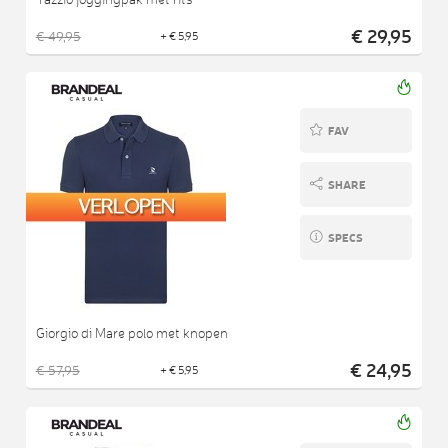
€ 29,95
€ 49,95
+ € 5,95
FAV
SHARE
SPECS
Giorgio di Mare polo met knopen
€ 24,95
€ 57,95
+ € 5,95