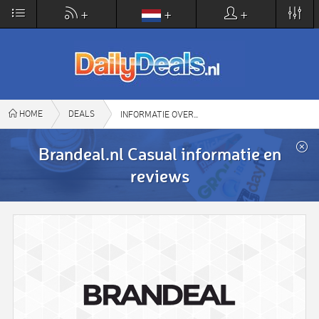
×
+
+
+
DailyDeals.nl
VIEW
www.dailydeals.nl
FREE - In Google Play
HOME
DEALS
BRANDEAL.NL CASUAL
INFORMATIE OVER
Brandeal.nl Casual informatie en
reviews