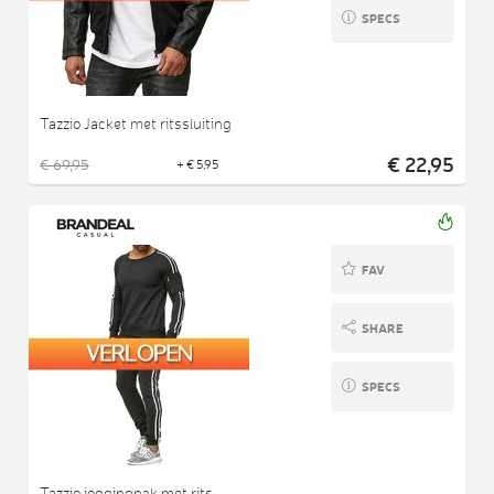
SPECS
Tazzio Jacket met ritssluiting
€ 22,95
€ 69,95
+ € 5,95
FAV
SHARE
SPECS
Tazzio joggingpak met rits