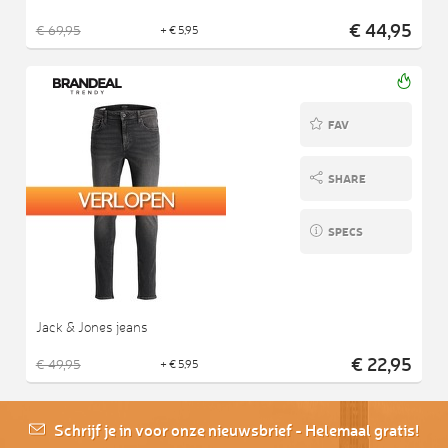
€ 44,95
€ 69,95
+ € 5,95
FAV
SHARE
SPECS
Jack & Jones jeans
€ 22,95
€ 49,95
+ € 5,95
Schrijf je in voor onze nieuwsbrief - Helemaal gratis!