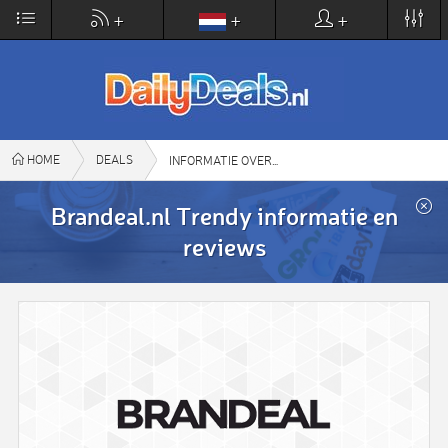
×
+
+
+
DailyDeals.nl
VIEW
www.dailydeals.nl
FREE - In Google Play
HOME
DEALS
BRANDEAL.NL TRENDY
INFORMATIE OVER
Brandeal.nl Trendy informatie en
reviews