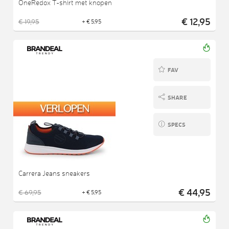
OneRedox T-shirt met knopen
€ 12,95
€ 19,95
+ € 5,95
FAV
SHARE
SPECS
Carrera Jeans sneakers
€ 44,95
€ 69,95
+ € 5,95