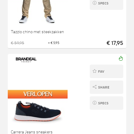
SPECS
Tazzio chino met steekzakken
€ 17,95
€ 59,95
+ € 5,95
FAV
SHARE
SPECS
Carrera Jeans sneakers