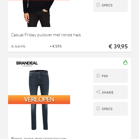
SPECS
Casual Friday pullover met ronde hals
€ 39,95
€ 54,95
+ € 5,95
FAV
SHARE
SPECS
Blend Jeans met steekzakken