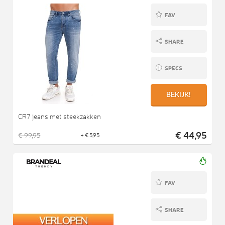
FAV
SHARE
SPECS
BEKIJK!
CR7 jeans met steekzakken
€ 44,95
€ 99,95
+ € 5,95
FAV
SHARE