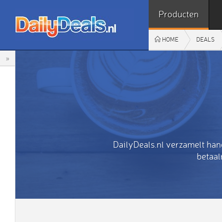
Producten
HOME
DEALS
»
DailyDeals.nl verzamelt han
betaal