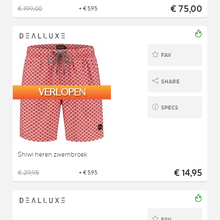
€ 75,00
€ 199,00
+ € 5,95
FAV
SHARE
SPECS
Shiwi heren zwembroek
€ 14,95
€ 29,95
+ € 5,95
FAV