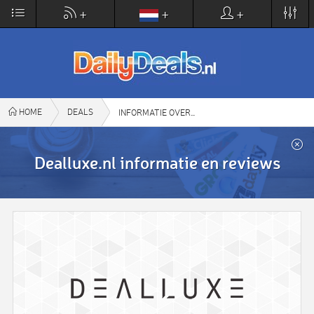
×
+
+
+
DailyDeals.nl
VIEW
www.dailydeals.nl
FREE - In Google Play
HOME
DEALS
DEALLUXE.NL
INFORMATIE OVER
Dealluxe.nl informatie en reviews