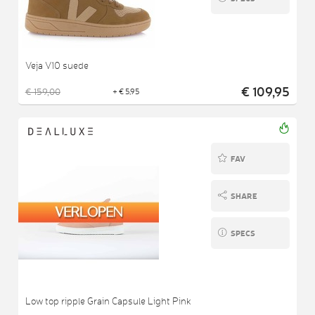
Veja V10 suede
€ 109,95
€ 159,00
+ € 5,95
FAV
SHARE
SPECS
Low top ripple Grain Capsule Light Pink