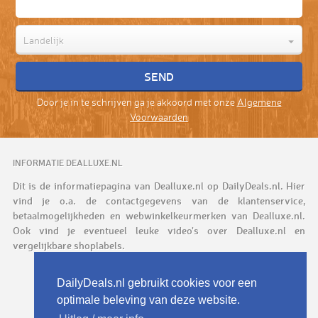
Landelijk
Door je in te schrijven ga je akkoord met onze
Algemene
Voorwaarden
INFORMATIE DEALLUXE.NL
Dit is de informatiepagina van Dealluxe.nl op DailyDeals.nl. Hier
vind je o.a. de contactgegevens van de klantenservice,
betaalmogelijkheden en webwinkelkeurmerken van Dealluxe.nl.
Ook vind je eventueel leuke video's over Dealluxe.nl en
vergelijkbare shoplabels.
DailyDeals.nl gebruikt cookies voor een
optimale beleving van deze website.