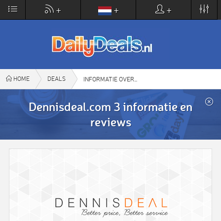
×
+
+
+
DailyDeals.nl
VIEW
www.dailydeals.nl
FREE - In Google Play
HOME
DEALS
DENNISDEAL.COM 3
INFORMATIE OVER
Dennisdeal.com 3 informatie en
reviews