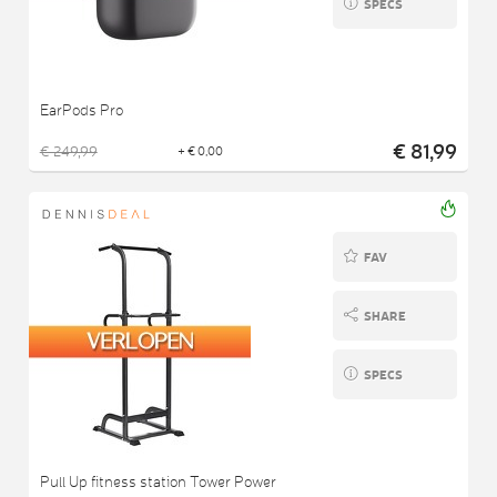
SPECS
EarPods Pro
€ 81,99
€ 249,99
+ € 0,00
FAV
SHARE
SPECS
Pull Up fitness station Tower Power