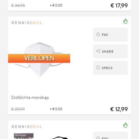
€ 17,99
€ 34,95
+ € 0,00
FAV
SHARE
SPECS
Stofdichte mondkap
€ 12,99
€ 29,99
+ € 0,00
FAV