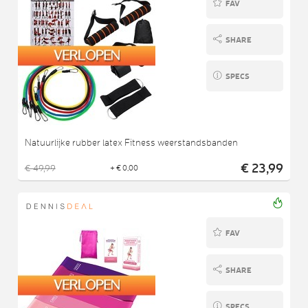
FAV
SHARE
SPECS
Natuurlijke rubber latex Fitness weerstandsbanden
€ 23,99
€ 49,99
+ € 0,00
FAV
SHARE
SPECS