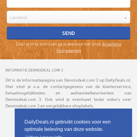
Landelijk
Door je in te schrijven ga je akkoord met onze
Algemene
Voorwaarden
INFORMATIE DENNISDEAL.COM 3
Dit is de informatiepagina van Dennisdeal.com 3 op DailyDeals.nl.
Hier vind je o.a. de contactgegevens van de klantenservice,
betaalmogelijkheden en webwinkelkeurmerken van
Dennisdeal.com 3. Ook vind je eventueel leuke video's over
Dennisdeal.com 3 en vergelijkbare shoplabels.
DailyDeals.nl gebruikt cookies voor een
optimale beleving van deze website.