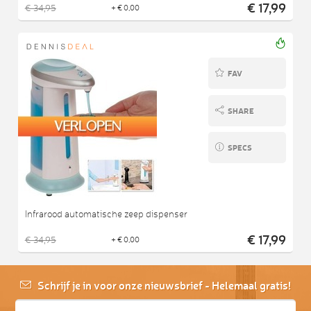
€ 17,99
€ 34,95
+ € 0,00
FAV
SHARE
SPECS
Infrarood automatische zeep dispenser
€ 17,99
€ 34,95
+ € 0,00
Schrijf je in voor onze nieuwsbrief - Helemaal gratis!