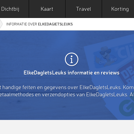
Dichtbij
Kaart
Travel
Korting
ELKEDAGIETSLEUKS
INFORMATIE OVER
ElkeDagIetsLeuks informatie en reviews
t handige feiten en gegevens over ElkeDagIetsLeuks. Kom
betaalmethodes en verzendopties van ElkeDagIetsLeuks. Al