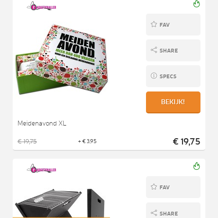
FAV
SHARE
SPECS
BEKIJK!
Meidenavond XL
€ 19,75
€ 19,75
+ € 3,95
FAV
SHARE