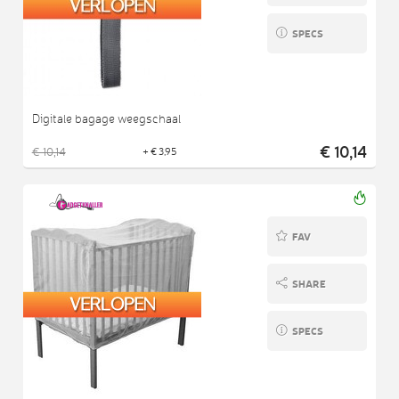
SPECS
Digitale bagage weegschaal
€ 10,14
€ 10,14
+ € 3,95
FAV
SHARE
SPECS