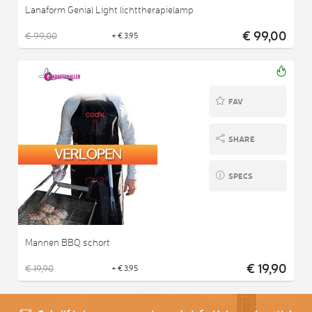
Lanaform Genial Light lichttherapielamp
€ 99,00
€ 99,00
+ € 3,95
FAV
SHARE
SPECS
Mannen BBQ schort
€ 19,90
€ 19,90
+ € 3,95