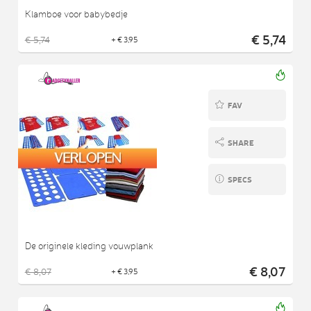
Klamboe voor babybedje
€ 5,74
€ 5,74
+ € 3,95
FAV
SHARE
SPECS
De originele kleding vouwplank
€ 8,07
€ 8,07
+ € 3,95