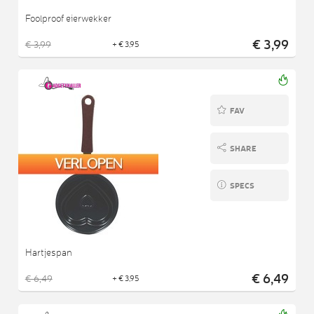
Foolproof eierwekker
€ 3,99
€ 3,99
+ € 3,95
FAV
SHARE
SPECS
Hartjespan
€ 6,49
€ 6,49
+ € 3,95