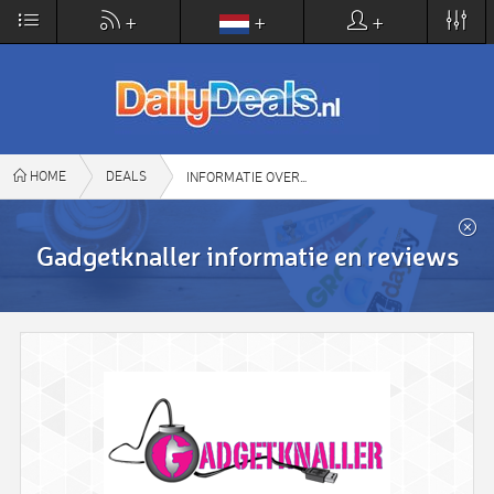
×
+
+
+
DailyDeals.nl
VIEW
www.dailydeals.nl
FREE - In Google Play
HOME
DEALS
GADGETKNALLER
INFORMATIE OVER
Gadgetknaller informatie en reviews