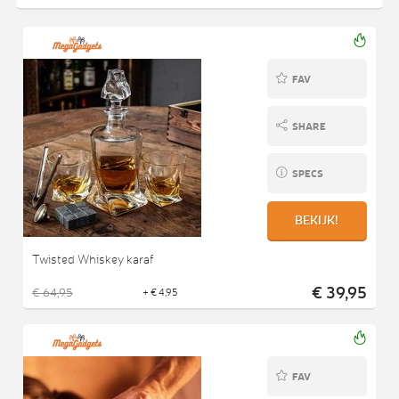
FAV
SHARE
SPECS
BEKIJK!
Twisted Whiskey karaf
€ 39,95
€ 64,95
+ € 4,95
FAV