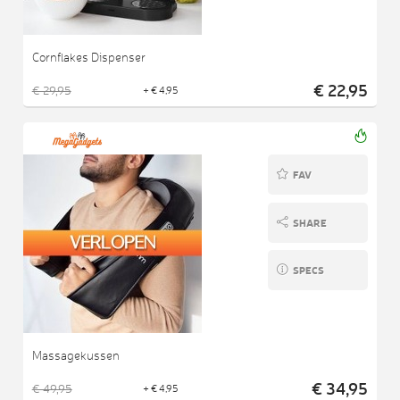
Cornflakes Dispenser
€ 22,95
€ 29,95
+ € 4,95
FAV
SHARE
SPECS
Massagekussen
€ 34,95
€ 49,95
+ € 4,95