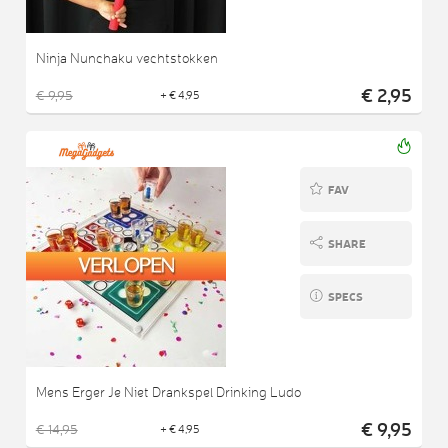
Ninja Nunchaku vechtstokken
€ 2,95
€ 9,95
+ € 4,95
FAV
SHARE
SPECS
Mens Erger Je Niet Drankspel Drinking Ludo
€ 9,95
€ 14,95
+ € 4,95