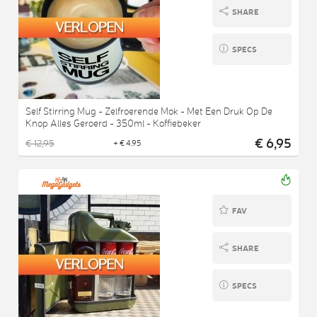
SHARE
SPECS
Self Stirring Mug - Zelfroerende Mok - Met Een Druk Op De
Knop Alles Geroerd - 350ml - Koffiebeker
€ 6,95
€ 12,95
+ € 4,95
FAV
SHARE
SPECS