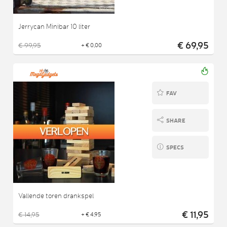
Jerrycan Minibar 10 liter
€ 69,95
€ 99,95
+ € 0,00
FAV
SHARE
SPECS
Vallende toren drankspel
€ 11,95
€ 14,95
+ € 4,95