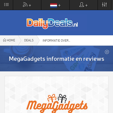
×
+
+
+
DailyDeals.nl
VIEW
www.dailydeals.nl
FREE - In Google Play
HOME
DEALS
MEGAGADGETS
INFORMATIE OVER
MegaGadgets informatie en reviews