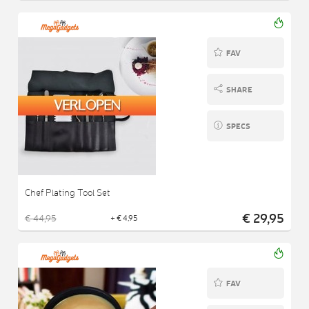
FAV
SHARE
SPECS
Chef Plating Tool Set
€ 29,95
€ 44,95
+ € 4,95
FAV