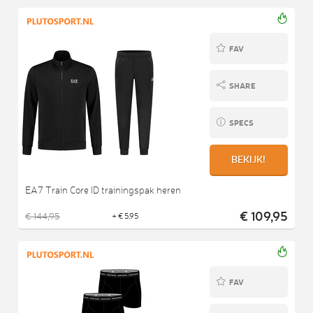
FAV
SHARE
SPECS
BEKIJK!
EA7 Train Core ID trainingspak heren
€ 109,95
€ 144,95
+ € 5,95
FAV