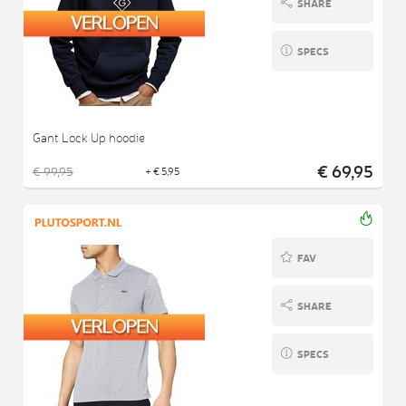
SHARE
SPECS
Gant Lock Up hoodie
€ 69,95
€ 99,95
+ € 5,95
FAV
SHARE
SPECS