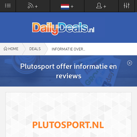
×
+
+
+
DailyDeals.nl
VIEW
www.dailydeals.nl
FREE - In Google Play
HOME
DEALS
PLUTOSPORT OFFER
INFORMATIE OVER
Plutosport offer informatie en
reviews