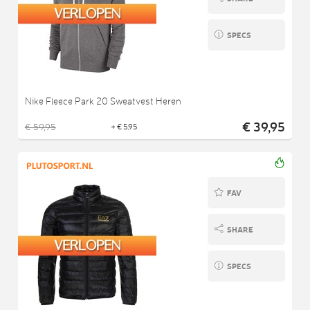
SPECS
Nike Fleece Park 20 Sweatvest Heren
€ 39,95
€ 59,95
+ € 5,95
FAV
SHARE
SPECS