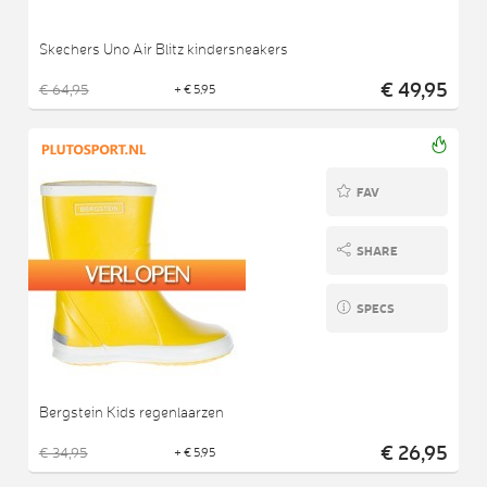
Skechers Uno Air Blitz kindersneakers
€ 49,95
€ 64,95
+ € 5,95
FAV
SHARE
SPECS
Bergstein Kids regenlaarzen
€ 26,95
€ 34,95
+ € 5,95