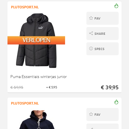
FAV
SHARE
SPECS
Puma Essentials winterjas junior
€ 39,95
€ 59,95
+ € 5,95
FAV