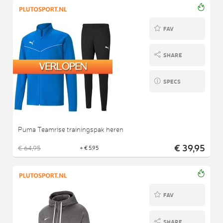
FAV
SHARE
SPECS
Puma Teamrise trainingspak heren
€ 39,95
€ 64,95
+ € 5,95
FAV
SHARE