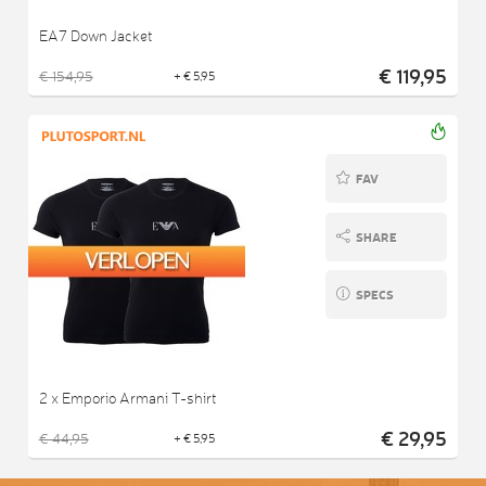
EA7 Down Jacket
€ 119,95
€ 154,95
+ € 5,95
FAV
SHARE
SPECS
2 x Emporio Armani T-shirt
€ 29,95
€ 44,95
+ € 5,95