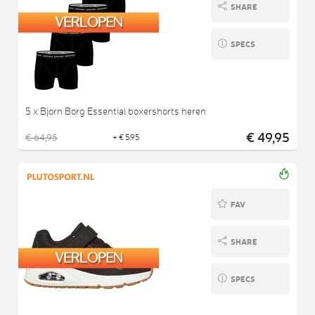
SHARE
SPECS
5 x Bjorn Borg Essential boxershorts heren
€ 49,95
€ 64,95
+ € 5,95
FAV
SHARE
SPECS