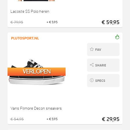
Lacoste SS Polo heren
€ 59,95
€ 79,95
+ € 5,95
FAV
SHARE
SPECS
Vans Filmore Decon sneakers
€ 29,95
€ 54,95
+ € 5,95