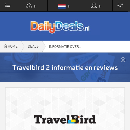
×
+
+
+
DailyDeals.nl
VIEW
www.dailydeals.nl
FREE - In Google Play
HOME
DEALS
TRAVELBIRD 2
INFORMATIE OVER
Travelbird 2 informatie en reviews